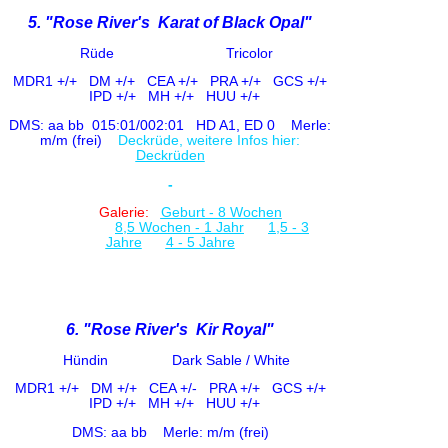
5. "Rose River's Karat of Black Opal"
Rüde Tricolor
MDR1 +/+
DM +/+ CE
A +/+
PRA +/+ GCS +/+
IPD +/+
MH +/+ HUU +/+
DMS: aa bb
015:01/002:01
HD A1, ED 0
Merle:
m/m (frei)
Deckrüde, weitere Infos hier:
Deckrüden
-
Galerie:
Geburt - 8 Woche
n
8,5 Wochen - 1 Jahr
1,5 - 3
Jahre
4 - 5 Jahre
6. "Rose River's Kir Royal"
Hündin Dark Sable / White
MDR1 +/+
DM +/+ CE
A +/-
PRA +/+ GCS +/+
IPD +/+
MH +/+ HUU +/+
DMS: aa bb
Merle: m/m (frei)