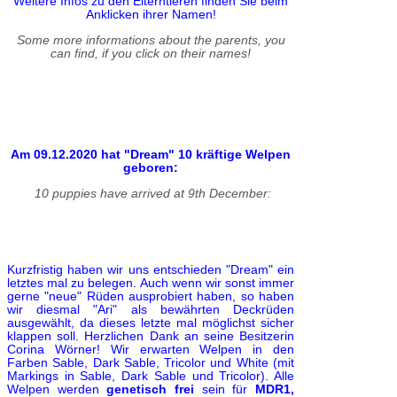
Weitere Infos zu den Elterntieren finden Sie beim
Anklicken ihrer Namen!
Some more informations about the parents, you
can find, if you click on their names!
Am 09.12.2020 hat "Dream" 10 kräftige Welpen
geboren:
10 puppies have arrived at 9th December:
Kurzfristig haben wir uns entschieden "Dream" ein
letztes mal zu belegen. Auch wenn wir sonst immer
gerne "neue" Rüden ausprobiert haben, so haben
wir diesmal "Ari" als bewährten Deckrüden
ausgewählt, da dieses letzte mal möglichst sicher
klappen soll. Herzlichen Dank an seine Besitzerin
Corina Wörner! Wir erwarten Welpen in den
Farben Sable, Dark Sable, Tricolor und White (mit
Markings in Sable, Dark Sable und Tricolor). Alle
Welpen werden
genetisch frei
sein für
MDR1,