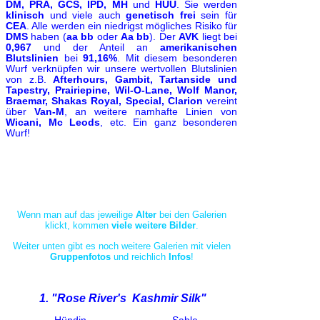
DM, PRA, GCS, IPD, MH
und
HUU
. Sie werden
klinisch
und viele auch
genetisch frei
sein für
CEA
. Alle werden ein niedrigst mögliches Risiko für
DMS
haben (
aa bb
oder
Aa bb
). Der
AVK
liegt bei
0,967
und der Anteil an
amerikanischen
Blutslinien
bei
91,16%
. Mit diesem besonderen
Wurf verknüpfen wir unsere wertvollen Blutslinien
von z.B.
Afterhours, Gambit, Tartanside und
Tapestry, Prairiepine, Wil-O-Lane, Wolf Manor,
Braemar, Shakas Royal, Special, Clarion
vereint
über
Van-M
, an weitere namhafte Linien von
Wicani, Mc Leods
, etc. Ein ganz besonderen
Wurf!
Wenn man auf das jeweilige
Alter
bei den Galerien
klickt, kommen
viele weitere Bilder
.
Weiter unten gibt es noch weitere Galerien mit vielen
Gruppenfotos
und reichlich
Infos
!
1. "Rose River's Kashmir Silk"