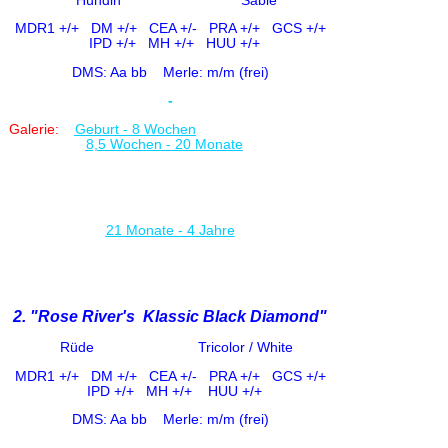
Hündin Sable
MDR1 +/+
DM +/+ CE
A +/-
PRA +/+ GCS +/+
IPD +/+
MH +/+ HUU +/+
DMS: Aa bb Merle: m/m (frei)
-
Galerie:
Geburt - 8 Woche
n
8,5 Wochen - 20 Monate
21 Monate - 4 Jahre
2. "Rose River's Klassic Black Diamond"
Rüde Tricolor / White
MDR1 +/+
DM +/+ CE
A +/-
PRA +/+ GCS +/+
IPD +/+
MH +/+ HUU +/+
DMS: Aa bb
Merle: m/m (frei)