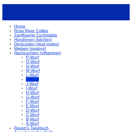
Home
Rose River Collies
Zertifizierte Zuchtstätte
Hündinnen (bitches)
Deckrüden (stud-males)
Welpen (puppys)
Nachzuchten (offsprings)
P-Wurf
O-Wurf
N-Wurf
M-Wurf
L-Wurf
K-Wurf
J-Wurf
I-Wurf
H-Wurf
G-Wurf
F-Wurf
E-Wurf
D-Wurf
C-Wurf
B-Wurf
A-Wurf
Raven's Tagebuch