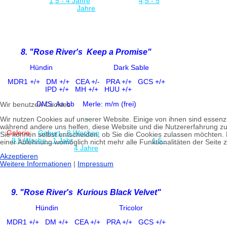
1,5 - 4 Jahre
4,5 - 5
Jahre
8. "Rose River's Keep a Promise"
Hündin Dark Sable
MDR1 +/+
DM +/+ CE
A +/-
PRA +/+ GCS +/+
IPD +/+
MH +/+ HUU +/+
DMS: Aa bb
Merle: m/m (frei)
Wir benutzen Cookies
-
Wir nutzen Cookies auf unserer Website. Einige von ihnen sind essenzie
während andere uns helfen, diese Website und die Nutzererfahrung zu
Galerie:
Geburt - 8 Woche
n
Sie können selbst entscheiden, ob Sie die Cookies zulassen möchten. B
8,5 Woche - 1 Jahr
1,5 -
einer Ablehnung womöglich nicht mehr alle Funktionalitäten der Seite 
4 Jahre
Akzeptieren
Weitere Informationen
|
Impressum
9. "Rose River's Kurious Black Velvet"
Hündin Tricolor
MDR1 +/+
DM +/+ CE
A +/+
PRA +/+ GCS +/+