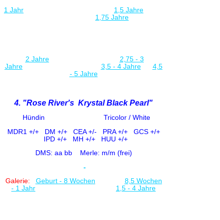
1 Jahr
1,5 Jahre
1,75 Jahre
2 Jahre
2,75 - 3
Jahre
3,5 - 4 Jahre
4,5
- 5 Jahre
4. "Rose River's Krystal Black Pearl"
Hündin Tricolor / White
MDR1 +/+
DM +/+ CE
A +/-
PRA +/+ GCS +/+
IPD +/+
MH +/+ HUU +/+
DMS: aa bb
Merle: m/m (frei)
-
Galerie:
Geburt - 8 Woche
n
8,5 Wochen
- 1 Jah
r
1,5 - 4 Jahre