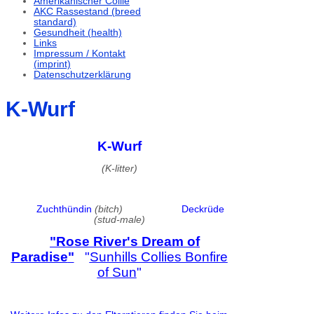
Amerikanischer Collie
AKC Rassestand (breed
standard)
Gesundheit (health)
Links
Impressum / Kontakt
(imprint)
Datenschutzerklärung
K-Wurf
K-Wurf
(K-litter)
Zuchthündin
(bitch)
Deckrüde
(stud-male)
"
Rose River's Dream of
Paradise
"
"
Sunhills Collies Bonfire
of Sun
"