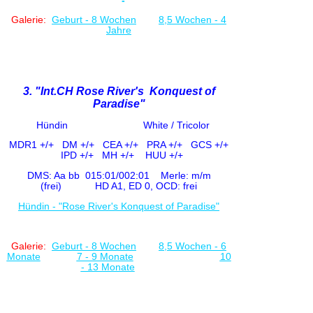
-
Galerie:
Geburt - 8 Woche
n
8,5 Wochen - 4
Jahre
3. "Int.CH Rose River's Konquest of
Paradise"
Hündin White / Tricolor
MDR1 +/+
DM +/+ CE
A +/+
PRA +/+ GCS +/+
IPD +/+
MH +/+ HUU +/+
DMS: Aa bb 015:01/002:01
Merle: m/m
(frei)
HD A1, ED 0, OCD: frei
Hündin - "Rose River's Konquest of Paradise"
Galerie:
Geburt - 8 Woche
n
8,5 Wochen - 6
Monate
7 - 9 Monate
10
- 13 Monate