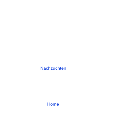
_______________________________________________________
Nachzuchten
Home