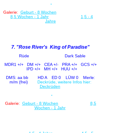
-
Galerie:
Geburt - 8 Woche
n
8,5 Wochen - 1 Jahr
1,5 - 4
Jahre
7. "Rose River's King of Paradise"
Rüde Dark Sable
MDR1 +/+
DM +/+ CE
A +/-
PRA +/+ GCS +/+
IPD +/+
MH +/+ HUU +/+
DMS: aa bb HD A ED 0 LÜW 0
Merle:
m/m (frei)
Deckrüde, weitere Infos hier:
Deckrüden
-
Galerie:
Geburt - 8 Woche
n
8,5
Wochen - 1 Jahr