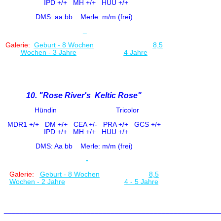
IPD +/+
MH +/+ HUU +/+
DMS: aa bb
Merle: m/m (frei)
_
Galerie:
Geburt - 8 Woche
n
8,5
Wochen - 3 Jahre
4 Jahre
10. "Rose River's Keltic Rose"
Hündin Tricolor
MDR1 +/+
DM +/+ CE
A +/-
PRA +/+ GCS +/+
IPD +/+
MH +/+ HUU +/+
DMS: Aa bb
Merle: m/m (frei)
-
Galerie:
Geburt - 8 Wochen
8,5
Wochen - 2 Jahre
4 - 5 Jahre
_______________________________________________________