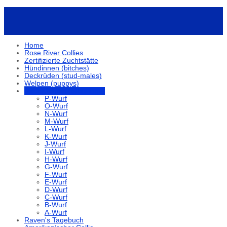
Home
Rose River Collies
Zertifizierte Zuchtstätte
Hündinnen (bitches)
Deckrüden (stud-males)
Welpen (puppys)
Nachzuchten (offsprings)
P-Wurf
O-Wurf
N-Wurf
M-Wurf
L-Wurf
K-Wurf
J-Wurf
I-Wurf
H-Wurf
G-Wurf
F-Wurf
E-Wurf
D-Wurf
C-Wurf
B-Wurf
A-Wurf
Raven's Tagebuch