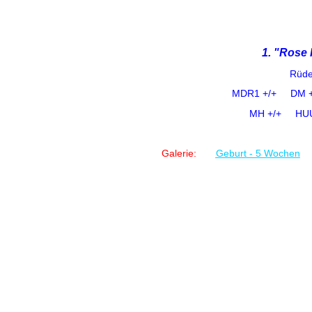
1. "Rose 
Rü
MDR1 +/+
DM
MH +/+ H
Galerie:
Geburt - 5 Wochen