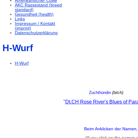
Amerikanischer Collie
AKC Rassestand (breed
standard)
Gesundheit (health)
Links
Impressum / Kontakt
(imprint)
Datenschutzerklärung
H-Wurf
H-Wurf
Zuchthündin
(bitch)
D
"
Dt.CH Rose River's Blues of Par
Beim Anklicken der Namen, v
(If you click on the names 