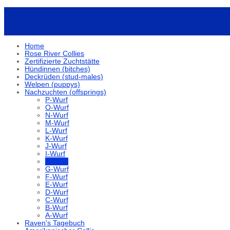
Home
Rose River Collies
Zertifizierte Zuchtstätte
Hündinnen (bitches)
Deckrüden (stud-males)
Welpen (puppys)
Nachzuchten (offsprings)
P-Wurf
O-Wurf
N-Wurf
M-Wurf
L-Wurf
K-Wurf
J-Wurf
I-Wurf
H-Wurf
G-Wurf
F-Wurf
E-Wurf
D-Wurf
C-Wurf
B-Wurf
A-Wurf
Raven's Tagebuch