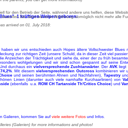
ell für den Betrieb der Seite, während andere uns helfen, diese Websi
Blues" 1 kräftigen Welpen geboren:
 beachten Sie, dass bei einer Ablehnung womöglich nicht mehr alle Fun
as arrived on 01. July 2018:
, haben wir uns entschieden auch Hopes ältere Vollschwester Blues m
ung zur richtigen Zeit (unsere Schuld, da in dieser Zeit viel passiert 
ie Anzeichen der Trächtigkeit und siehe da, einer der zu früh besamt
 besonders wohlgelungen und wir sind schon gespannt auf seine Entwi
Und durchaus ein
vielversprechende Zuchtanwärter
. Der
AVK
liegt
i
74,2%
. Mit diesem
vielversprechenden Outcross
kombinieren wir u
 Choice
und seinen berühmten Ahnen und Nachfahren),
Tapestry
un
hönen Linien (darunter auch viele namhafte Kurzhaarlinien) von
Va
nside
(ebenfalls u.a.
ROM CH Tartanside Th'Critics Choice
) und
Va
den Galieren, kommen Sie auf
viele weitere Fotos
und Infos.
lleries (Galerien) for more informations and photos!