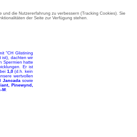
te und die Nutzererfahrung zu verbessern (Tracking Cookies). Sie
ktionalitäten der Seite zur Verfügung stehen.
it "CH Glistining
ist), dachten wir
en Spermien hatte
cklungen. Er ist
 bei
1,0
(d.h. kein
nsere wertvollen
d
Jancada
sowie
liant, Pinewynd,
n-M
: