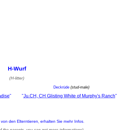
H-Wurf
(H-litter)
eckrüde
(stud-male)
adise
"
"
Ju.CH, CH Glisting White of Murphy's Ranch
"
on den Elterntieren, erhalten Sie mehr Infos.
of the parents, you can get more informations)