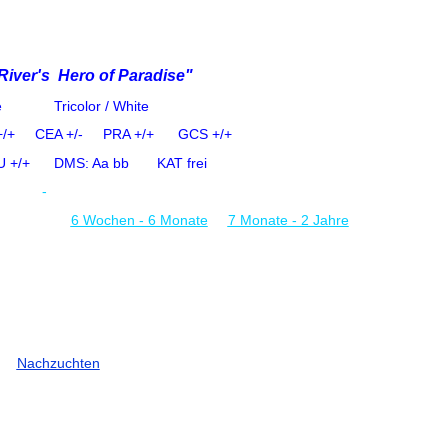
River's Hero of Paradise"
de
Tricolor / White
 +/+
CEA +/- PRA +/+ GCS +/+
UU +/+
DMS: Aa bb KAT frei
-
6 Wochen - 6 Monate
7 Monate - 2 Jahre
Nachzuchten