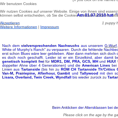
Wir benutzen Cookies
Wir nutzen Cookies auf unserer Website. Einige von ihnen sind essenzi
Am 01.07.2018 hat "
können selbst entscheiden, ob Sie die Cookies zulassen möchten. Bitte
Akzeptieren
1 puppy h
Weitere Informationen
|
Impressum
Nach dem
vielversprechenden Nachwuchs
aus unserem
G-Wurf
White of Murphy's Ranch" zu verpaaren. Durch die fehlende Nachbedeck
erst schon Blues wäre leer geblieben. Aber dann mehrten sich doch d
es doch noch geschafft. Leider ist er ein Einzelkind, aber damit
genetisch komplett frei
für
MDR1, DM, PRA, GCS, MH
und
HUU!
doppelter Ahne über 4 Generationen) und die
American Lines
be
Linien aus
Tartanside
(bis hin zu
ROM CH Tartanside
Th'Critics
Van-M, Prairiepine, Afterhour, Gambit
und
Tallywood
mit den sc
Lisara, Overland, Twin Creek, Wyndfall
bis wieder zurück zu
Tarta
Beim Anklicken der Altersklassen bei 
Please click on the age by the ga