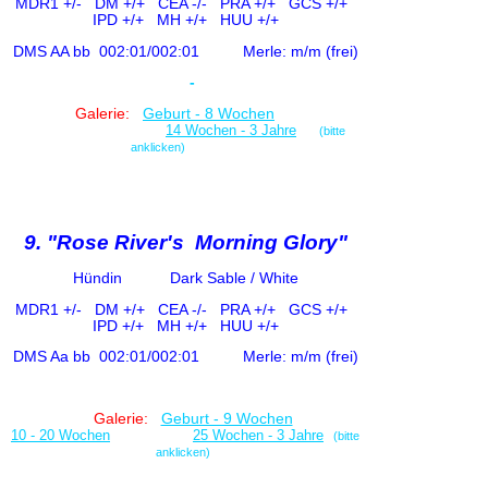
MDR1 +/-
DM +/+ CE
A -/-
PRA +/+ GCS +/+
IPD +/+
MH +/+ HUU +/+
DMS AA bb
002:01/002:01
Merle: m/m (frei)
-
Galerie:
Geburt - 8 Wochen
14 Wochen - 3 Jahre
(bitte
anklicken)
9. "Rose River's Morning Glory"
Hündin
Dark Sable / White
MDR1 +/-
DM +/+ CE
A -/-
PRA +/+ GCS +/+
IPD +/+
MH +/+ HUU +/+
DMS Aa bb
002:01/002:01
Merle: m/m (frei)
Galerie:
Geburt - 9 Wochen
10 - 20 Wochen
25 Wochen - 3 Jahre
(bitte
anklicken)