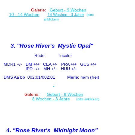
Galerie:
Geburt - 9 Wochen
10 - 14 Wochen
14 Wochen - 3 Jahre
(bitte
anklicken)
3. "Rose River's Mystic Opal"
Rüde
Tricolor
MDR1 +/-
DM +/+ CE
A +/-
PRA +/+ GCS +/+
IPD +/+
MH +/+ HUU +/+
DMS Aa bb
002:01/002:01
Merle: m/m (frei)
-
Galerie:
Geburt - 8 Wochen
8 Wochen - 3 Jahre
(bitte anklicken)
4. "Rose River's Midnight Moon"