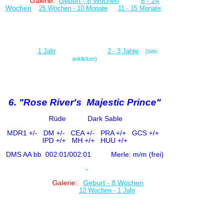
Galerie:
Geburt - 8 Wochen
8 - 24
Wochen
25 Wochen - 10 Monate
11 - 15 Monate
1 Jahr
2 - 3 Jahre
(bitte
anklicken)
6. "Rose River's Majestic Prince"
Rüde
Dark Sable
MDR1 +/-
DM +/- CE
A +/-
PRA +/+ GCS +/+
IPD +/+
MH +/+ HUU +/+
DMS AA bb
002:01/002:01
Merle: m/m (frei)
-
Galerie:
Geburt - 8 Wochen
12 Wochen - 1 Jahr