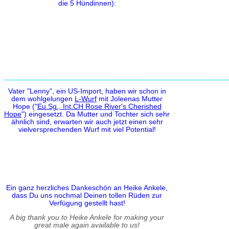
die 5 Hündinnen):
_______________________________________________________
Vater "Lenny", ein US-Import, haben wir schon in
dem wohlgelungen
L-Wurf
mit Joleenas Mutter
Hope ("
Eu.Sg., Int.CH Rose River's Cherished
Hope
") eingesetzt. Da Mutter und Tochter sich sehr
ähnlich sind, erwarten wir auch jetzt einen sehr
vielversprechenden Wurf mit viel Potential!
Ein ganz herzliches Dankeschön an Heike Ankele,
dass Du uns nochmal Deinen tollen Rüden zur
Verfügung gestellt hast!
A big thank you to Heike Ankele for making your
great male again available to us!