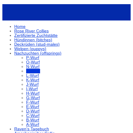
Home
Rose River Collies
Zertifizierte Zuchtstätte
Hündinnen (bitches)
Deckrüden (stud-males)
Welpen (puppys)
Nachzuchten (offsprings)
P-Wurf
O-Wurf
N-Wurf
M-Wurf
L-Wurf
K-Wurf
J-Wurf
I-Wurf
H-Wurf
G-Wurf
F-Wurf
E-Wurf
D-Wurf
C-Wurf
B-Wurf
A-Wurf
Raven's Tagebuch