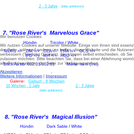
2 - 3 Jahre
(bitte anklicken)
7. "Rose River's Marvelous Grace"
Wir benutzen Cookies
Hündin Tricolor / White
Wir nutzen Cookies auf unserer Website. Einige von ihnen sind essenzie
der Seite, während andere uns helfen, diese Website und die Nutzere
MDR1 +/-
DM +/+ CE
A -/-
PRA +/+ GCS +/+
verbessern (Tracking Cookies). Sie können selbst entscheiden, ob Sie
IPD +/+
MH +/+ HUU +/+
zulassen möchten. Bitte beachten Sie, dass bei einer Ablehnung womö
alle Funktionalitäten der Seite zur Verfügung stehen.
DMS Aa bb
002:01/002:01
Merle: m/m (frei)
Akzeptieren
-
Weitere Informationen
|
Impressum
Galerie:
Geburt - 9 Wochen
10 Wochen - 1 Jahr
2 - 3 Jahre
(bitte anklicken)
8. "Rose River's Magical Illusion"
Hündin
Dark Sable / White