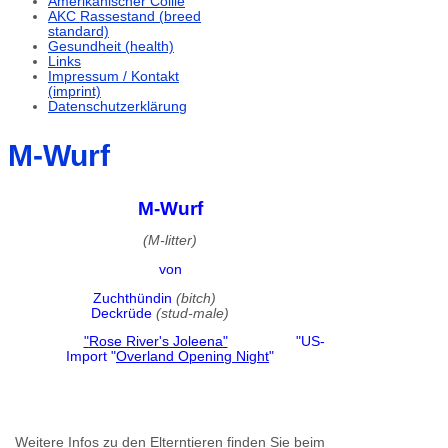
Amerikanischer Collie
AKC Rassestand (breed
standard)
Gesundheit (health)
Links
Impressum / Kontakt
(imprint)
Datenschutzerklärung
M-Wurf
M-Wurf
(M-litter)
von
Zuchthündin
(bitch)
Deckrüde
(stud-male)
"
Rose River's Joleena
"
"US-
Import
"
Overland Opening Night
"
Weitere Infos zu den Elterntieren finden Sie beim