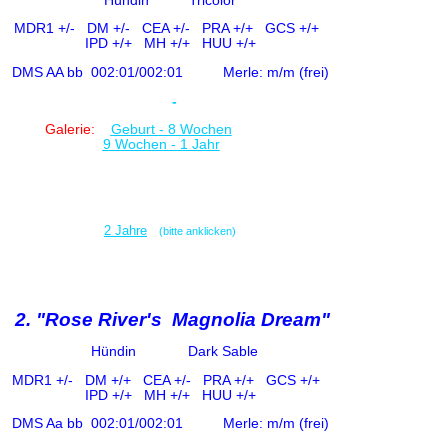
Hündin
Tricolor
MDR1 +/-
DM +/- CE
A +/-
PRA +/+ GCS +/+
IPD +/+
MH +/+ HUU +/+
DMS AA bb
002:01/002:01
Merle: m/m (frei)
-
Galerie:
Geburt - 8 Wochen
9 Wochen - 1 Jahr
2 Jahre
(bitte anklicken)
2. "Rose River's Magnolia Dream"
Hündin
Dark Sable
MDR1 +/-
DM +/+ CE
A +/-
PRA +/+ GCS +/+
IPD +/+
MH +/+ HUU +/+
DMS Aa bb
002:01/002:01
Merle: m/m (frei)