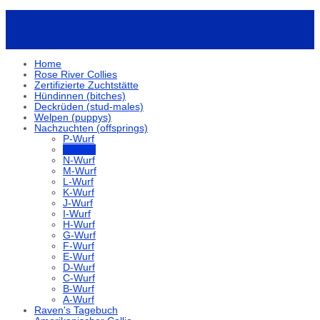
Home
Rose River Collies
Zertifizierte Zuchtstätte
Hündinnen (bitches)
Deckrüden (stud-males)
Welpen (puppys)
Nachzuchten (offsprings)
P-Wurf
O-Wurf
N-Wurf
M-Wurf
L-Wurf
K-Wurf
J-Wurf
I-Wurf
H-Wurf
G-Wurf
F-Wurf
E-Wurf
D-Wurf
C-Wurf
B-Wurf
A-Wurf
Raven's Tagebuch