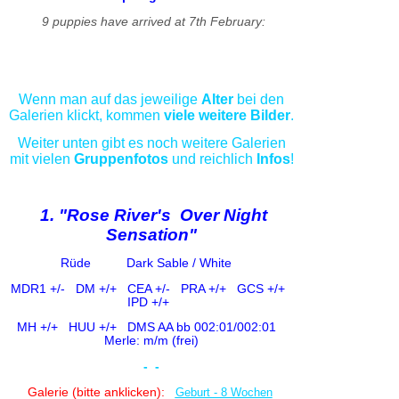
9 puppies have arrived at 7th February:
Wenn man auf das jeweilige
Alter
bei den
Galerien klickt, kommen
viele weitere Bilder
.
Weiter unten gibt es noch weitere Galerien
mit vielen
Gruppenfotos
und reichlich
Infos
!
1. "Rose River's Over Night
Sensation"
Rüde Dark Sable / White
MDR1 +/-
DM +/+ CE
A +/-
PRA +/+ GCS +/+
IPD +/+
MH +/+ HUU +/+
DMS AA bb 002:01/002:01
Merle: m/m (frei)
-
-
Galerie (bitte anklicken):
Geburt - 8 Wochen