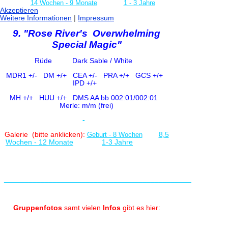
14 Wochen - 9 Monate
1 - 3 Jahre
Akzeptieren
Weitere Informationen
|
Impressum
9. "Rose River's Overwhelming
Special Magic"
Rüde Dark Sable / White
MDR1 +/-
DM +/+ CE
A +/-
PRA +/+ GCS +/+
IPD +/+
MH +/+ HUU +/+
DMS AA bb 002:01/002:01
Merle: m/m (frei)
-
Galerie (bitte anklicken):
Geburt - 8 Wochen
8,5
Wochen - 12 Monate
1-3 Jahre
______________________________________________
Gruppenfotos
samt vielen
Infos
gibt es hier: