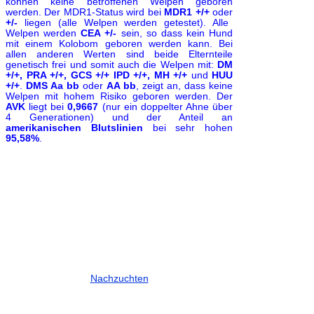
können keine betroffenen Welpen geboren
werden. Der MDR1-Status wird bei
MDR1 +/+
oder
+/-
liegen (alle Welpen werden getestet). Alle
Welpen werden
CEA +/-
sein, so dass kein Hund
mit einem Kolobom geboren werden kann.
Bei
allen anderen Werten sind beide Elternteile
genetisch frei und somit auch die Welpen mit:
DM
+/+,
PRA +/+, GCS +/+ IPD +/+, MH +/+
und
HUU
+/+
.
DMS Aa bb
oder
AA bb
, zeigt an, dass keine
Welpen mit hohem Risiko geboren werden.
Der
AVK
liegt bei
0,9667
(nur ein doppelter Ahne über
4 Generationen) und der Anteil an
amerikanischen Blutslinien
bei sehr hohen
95,58%
.
Nachzuchten