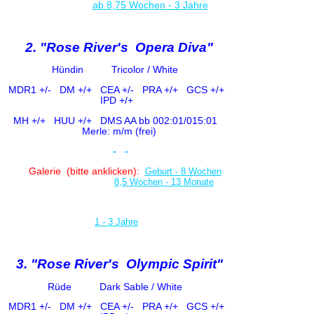
ab 8,75 Wochen - 3 Jahre
2. "Rose River's Opera Diva"
Hündin Tricolor / White
MDR1 +/-
DM +/+ CE
A +/-
PRA +/+ GCS +/+
IPD +/+
MH +/+ HUU +/+
DMS AA bb 002:01/015:01
Merle: m/m (frei)
-
-
Galerie (bitte anklicken)
:
Geburt - 8 Wochen
8,5 Wochen - 13 Monate
1 - 3 Jahr
e
3. "Rose River's Olympic Spirit"
Rüde Dark Sable / White
MDR1 +/-
DM +/+ CE
A +/-
PRA +/+ GCS +/+