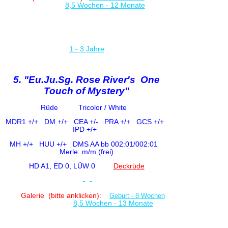
8,5 Wochen - 12 Monate
1 - 3 Jahre
5. "Eu.Ju.Sg. Rose River's One
Touch of Mystery"
Rüde Tricolor / White
MDR1 +/+
DM +/+ CE
A +/-
PRA +/+ GCS +/+
IPD +/+
MH +/+ HUU +/+
DMS AA bb 002:01/002:01
Merle: m/m (frei)
HD A1, ED 0, LÜW 0
Deckrüde
-
-
Galerie (bitte anklicken)
:
Geburt - 8 Wochen
8,5 Wochen - 13 Monate