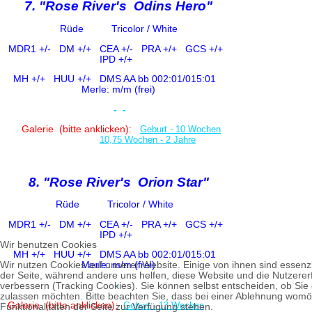
7. "Rose River's Odins Hero"
Rüde Tricolor / White
MDR1 +/-
DM +/+ CE
A +/-
PRA +/+ GCS +/+
IPD +/+
MH +/+ HUU +/+
DMS AA bb 002:01/015:01
Merle: m/m (frei)
-
-
Galerie (bitte anklicken):
Geburt - 10 Wochen
10,75 Wochen - 2 Jahre
8. "Rose River's Orion Star"
Rüde Tricolor / White
MDR1 +/-
DM +/+ CE
A +/-
PRA +/+ GCS +/+
IPD +/+
Wir benutzen Cookies
MH +/+ HUU +/+
DMS AA bb 002:01/015:01
Wir nutzen Cookies auf unserer Website. Einige von ihnen sind essenzie
Merle: m/m (frei)
der Seite, während andere uns helfen, diese Website und die Nutzere
-
verbessern (Tracking Cookies). Sie können selbst entscheiden, ob Sie
zulassen möchten. Bitte beachten Sie, dass bei einer Ablehnung womög
Galerie (bitte anklicken):
Geburt - 13 Wochen
Funktionalitäten der Seite zur Verfügung stehen.