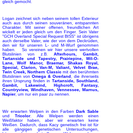
gleich gemocht.
Logan zeichnet sich neben seinem tollen Exterieur
auch aus durch seinen souveränen, entspannten
Charakter. Mit seiner offenen, freundlichen Art
wickelt er jeden gleich um den Finger. Sein Vater
"GCH Overland Special Request BISS" ist übrigens
auch derselbe Vater, wie der von dem Deckrüden,
den wir für unseren L- und M-Wurf genommen
haben. So vereinen wir hier
unsere wertvollen
Blutslinien von z.B.
Afterhours, Gambit,
Tartanside und Tapestry, Prairiepine, Wil-O-
Lane, Wolf Manor, Braemar, Shakas Royal,
Special, Clarion, Van-M, Valiant, Velvet Brae,
Twin Creek, Northern Classic
mit den berühmten
Blutslinien von
Omega &
Overland
, die ihrerseits
ihren Ursprung finden in
Tartanside, Southland,
Gambit, Lakewind, Highcroft, Fantasy,
Countryview, Windhaven, Vennessee, Marnus,
Napier
, um nur ein paar zu nennen.
Wir erwarten Welpen in den Farben
Dark Sable
und
Tricolor
. Alle Welpen werden einen
Weißfaktor haben, aber wir erwarten keine
Weißen. Dadurch, dass Kacy genetisch frei ist für
alle gängigen genetischen Untersuchungen,