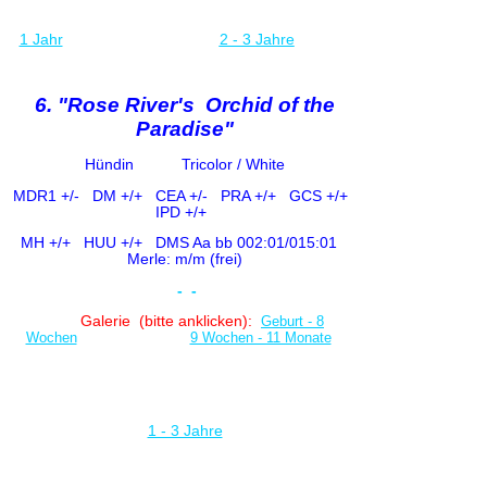
1 Jahr
2 - 3 Jahre
6. "Rose River's Orchid of the
Paradise"
Hündin Tricolor / White
MDR1 +/-
DM +/+ CE
A +/-
PRA +/+ GCS +/+
IPD +/+
MH +/+ HUU +/+
DMS Aa bb 002:01/015:01
Merle: m/m (frei)
-
-
Galerie (bitte anklicken):
Geburt - 8
Wochen
9 Wochen - 11 Monate
1 - 3 Jahre