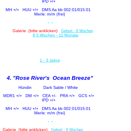
IPD +/+
MH +/+ HUU +/+
DMS Aa bb 002:01/015:01
Merle: m/m (frei)
-
-
Galerie (bitte anklicken)
:
Geburt - 8 Wochen
8,5 Wochen - 11 Monate
1 - 3 Jahre
4. "Rose River's Ocean Breeze"
Hündin Dark Sable / White
MDR1 +/+
DM +/+ CE
A +/-
PRA +/+ GCS +/+
IPD +/+
MH +/+ HUU +/+
DMS Aa bb 002:01/015:01
Merle: m/m (frei)
-
-
Galerie (bitte anklicken)
:
Geburt - 8 Wochen