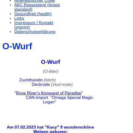
Amerikanischer Collie
AKC Rassestand (breed
standard)
Gesundheit (health)
Links
Impressum / Kontakt
(imprint)
Datenschutzerklärung
O-Wurf
O-Wurf
(O-litter)
Zuchthündin
(bitch)
Deckrüde
(stud-male)
"
Rose River's Konquest of Paradise
"
CAN-Import "Omega Special Magic
Logan"
Am 07.02.2023 hat "Kacy" 9 wunderschöne
Welpen geboren: