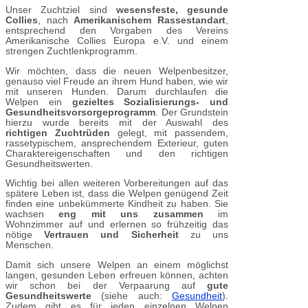
Unser Zuchtziel sind
wesensfeste, gesunde
Collies
, nach
Amerikanischem Rassestandart
,
entsprechend den Vorgaben des Vereins
Amerikanische Collies Europa e.V. und einem
strengen Zuchtlenkprogramm.
Wir möchten, dass die neuen Welpenbesitzer,
genauso viel Freude an ihrem Hund haben, wie wir
mit unseren Hunden. Darum durchlaufen die
Welpen ein
gezieltes Sozialisierungs- und
Gesundheitsvorsorgeprogramm
. Der Grundstein
hierzu wurde bereits mit der Auswahl des
richtigen Zuchtrüden
gelegt, mit passendem,
rassetypischem, ansprechendem Exterieur, guten
Charaktereigenschaften und den richtigen
Gesundheitswerten.
Wichtig bei allen weiteren Vorbereitungen auf das
spätere Leben ist, dass die Welpen genügend Zeit
finden eine unbekümmerte Kindheit zu haben. Sie
wachsen
eng mit uns zusammen
im
Wohnzimmer auf und erlernen so frühzeitig das
nötige
Vertrauen und Sicherheit
zu uns
Menschen.
Damit sich unsere Welpen an einem möglichst
langen, gesunden Leben erfreuen können, achten
wir schon bei der Verpaarung auf
gute
Gesundheitswerte
(siehe auch:
Gesundheit
).
Zudem gibt es für jeden einzelnen Welpen