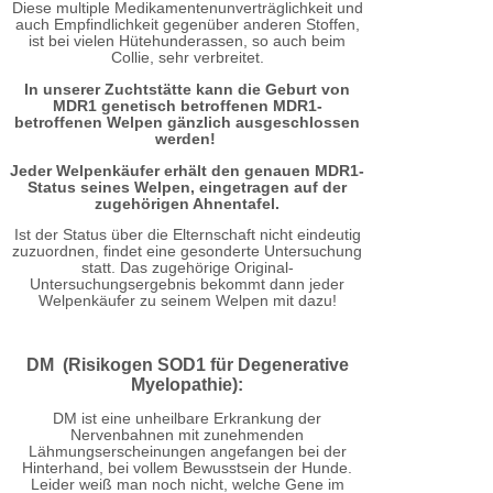
Diese multiple Medikamentenunverträglichkeit und
auch Empfindlichkeit gegenüber anderen Stoffen,
ist bei vielen Hütehunderassen, so auch beim
Collie, sehr verbreitet.
In unserer Zuchtstätte kann die Geburt von
MDR1 genetisch betroffenen MDR1-
betroffenen Welpen gänzlich ausgeschlossen
werden!
Jeder Welpenkäufer erhält den genauen MDR1-
Status seines Welpen, eingetragen auf der
zugehörigen Ahnentafel.
Ist der Status über die Elternschaft nicht eindeutig
zuzuordnen, findet eine gesonderte Untersuchung
statt. Das zugehörige Original-
Untersuchungsergebnis bekommt dann jeder
Welpenkäufer zu seinem Welpen mit dazu!
DM (Risikogen SOD1 für Degenerative
Myelopathie):
DM ist eine unheilbare Erkrankung der
Nervenbahnen mit zunehmenden
Lähmungserscheinungen angefangen bei der
Hinterhand, bei vollem Bewusstsein der Hunde.
Leider weiß man noch nicht, welche Gene im