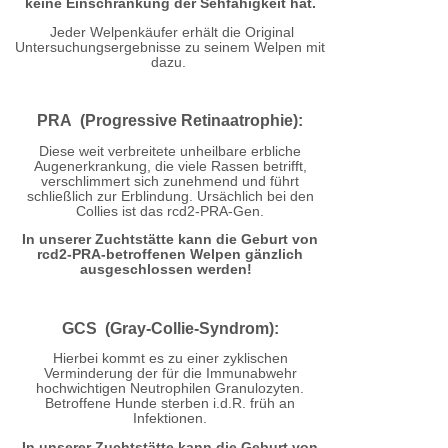
keine Einschränkung der Sehfähigkeit hat.
Jeder Welpenkäufer erhält die Original
Untersuchungsergebnisse zu seinem Welpen mit
dazu.
PRA (Progressive Retinaatrophie):
Diese weit verbreitete unheilbare erbliche
Augenerkrankung, die viele Rassen betrifft,
verschlimmert sich zunehmend und führt
schließlich zur Erblindung. Ursächlich bei den
Collies ist das rcd2-PRA-Gen.
In unserer Zuchtstätte kann die Geburt von
rcd2-PRA-betroffenen Welpen gänzlich
ausgeschlossen werden!
GCS (Gray-Collie-Syndrom):
Hierbei kommt es zu einer zyklischen
Verminderung der für die Immunabwehr
hochwichtigen Neutrophilen Granulozyten.
Betroffene Hunde sterben i.d.R. früh an
Infektionen.
In unserer Zuchtstätte kann die Geburt von