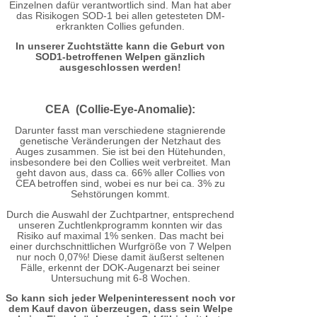
Einzelnen dafür verantwortlich sind. Man hat aber
das Risikogen SOD-1 bei allen getesteten DM-
erkrankten Collies gefunden.
In unserer Zuchtstätte kann die Geburt von
SOD1-betroffenen Welpen gänzlich
ausgeschlossen werden!
CEA (Collie-Eye-Anomalie):
Darunter fasst man verschiedene stagnierende
genetische Veränderungen der Netzhaut des
Auges zusammen. Sie ist bei den Hütehunden,
insbesondere bei den Collies weit verbreitet. Man
geht davon aus, dass ca. 66% aller Collies von
CEA betroffen sind, wobei es nur bei ca. 3% zu
Sehstörungen kommt.
Durch die Auswahl der Zuchtpartner, entsprechend
unseren Zuchtlenkprogramm konnten wir das
Risiko auf maximal 1% senken. Das macht bei
einer durchschnittlichen Wurfgröße von 7 Welpen
nur noch 0,07%! Diese damit äußerst seltenen
Fälle, erkennt der DOK-Augenarzt bei seiner
Untersuchung mit 6-8 Wochen.
So kann sich jeder Welpeninteressent noch vor
dem Kauf davon überzeugen, dass sein Welpe