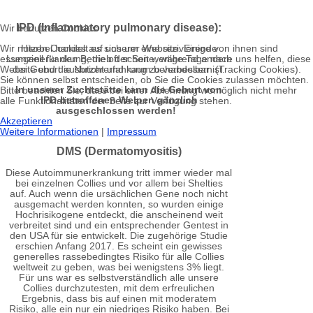
IPD (Inflammatory pulmonary disease):
Wir benutzen Cookies
Wir nutzen Cookies auf unserer Website. Einige von ihnen sind
Hierbei handelt es sich um eine rezivierende
essenziell für den Betrieb der Seite, während andere uns helfen, diese
Lungenerkankung, die oft schon wenige Tage nach
Website und die Nutzererfahrung zu verbessern (Tracking Cookies).
der Geburt ausbricht und kaum behandelbar ist.
Sie können selbst entscheiden, ob Sie die Cookies zulassen möchten.
In unserer Zuchtstätte kann die Geburt von
Bitte beachten Sie, dass bei einer Ablehnung womöglich nicht mehr
IPD-betroffenen Welpen gänzlich
alle Funktionalitäten der Seite zur Verfügung stehen.
ausgeschlossen werden!
Akzeptieren
Weitere Informationen
|
Impressum
DMS (Dermatomyositis)
Diese Autoimmunerkrankung tritt immer wieder mal
bei einzelnen Collies und vor allem bei Shelties
auf. Auch wenn die ursächlichen Gene noch nicht
ausgemacht werden konnten, so wurden einige
Hochrisikogene entdeckt, die anscheinend weit
verbreitet sind und ein entsprechender Gentest in
den USA für sie entwickelt. Die zugehörige Studie
erschien Anfang 2017. Es scheint ein gewisses
generelles rassebedingtes Risiko für alle Collies
weltweit zu geben, was bei wenigstens 3% liegt.
Für uns war es selbstverständlich alle unsere
Collies durchzutesten, mit dem erfreulichen
Ergebnis, dass bis auf einen mit moderatem
Risiko, alle ein nur ein niedriges Risiko haben. Bei