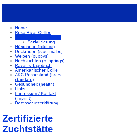
Home
Rose River Collies
Zertifizierte Zuchtstätte
Sozialisierung
Hündinnen (bitches)
Deckrüden (stud-males)
Welpen (puppys)
Nachzuchten (offsprings)
Raven's Tagebuch
Amerikanischer Collie
AKC Rassestand (breed
standard)
Gesundheit (health)
Links
Impressum / Kontakt
(imprint)
Datenschutzerklärung
Zertifizierte
Zuchtstätte