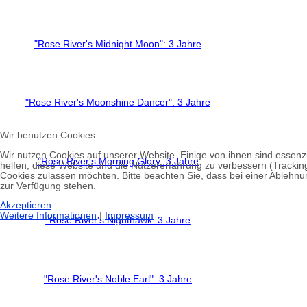
"Rose River's Midnight Moon": 3 Jahre
"Rose River's Moonshine Dancer": 3 Jahre
Wir benutzen Cookies
Wir nutzen Cookies auf unserer Website. Einige von ihnen sind essenzi
"Rose River's Morning Glory: 3 Jahre
helfen, diese Website und die Nutzererfahrung zu verbessern (Tracking
Cookies zulassen möchten. Bitte beachten Sie, dass bei einer Ablehnun
zur Verfügung stehen.
Akzeptieren
Weitere Informationen
|
Impressum
"Rose River's Nighthawk: 3 Jahre
"Rose River's Noble Earl": 3 Jahre