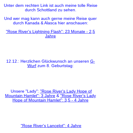
Unter dem rechten Link ist auch meine tolle Reise
durch Schottland zu sehen.
Und wer mag kann auch gerne meine Reise quer
durch Kanada & Alasca hier anschauen:
"Rose River's Lightning Flash": 23 Monate - 2,5
Jahre
12.12.: Herzlichen Glückwunsch an unseren
G-
Wurf
zum 8. Geburtstag:
Unsere "Lady":
"Rose River's Lady Hope of
Mountain Hamlet": 3 Jahre
&
"Rose River's Lady
Hope of Mountain Hamlet": 3,5 - 4 Jahre
"Rose River's Lancelot": 4 Jahre