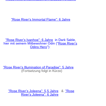
"Rose River's Immortal Flame": 6 Jahre
"Rose River's Ivanhoe": 6 Jahre
in Dark Sable,
hier mit seinem Mitbewohner Odin ("
Rose River's
Odins Hero
"):
"Rose River's Illumination of Paradise": 5 Jahre
(Fortsetzung folgt in Kürze)
"Rose River's Joleena": 5,5 Jahre
&
"Rose
River's Joleena": 6 Jahre