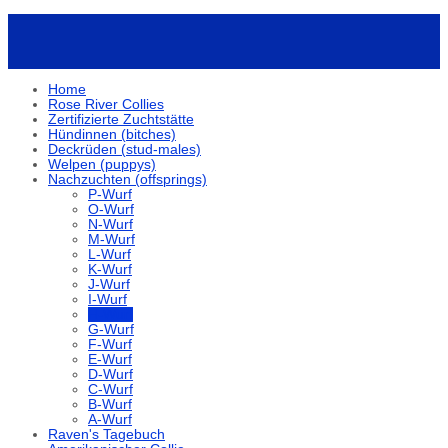
Home
Rose River Collies
Zertifizierte Zuchtstätte
Hündinnen (bitches)
Deckrüden (stud-males)
Welpen (puppys)
Nachzuchten (offsprings)
P-Wurf
O-Wurf
N-Wurf
M-Wurf
L-Wurf
K-Wurf
J-Wurf
I-Wurf
H-Wurf
G-Wurf
F-Wurf
E-Wurf
D-Wurf
C-Wurf
B-Wurf
A-Wurf
Raven's Tagebuch