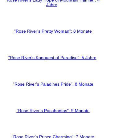
"Rose River's Lady Hope of Mountain Hamlet": 4
Jahre
"Rose River's Pretty Woman": 8 Monate
"Rose River's Konquest of Paradise": 5 Jahre
"Rose River's Paladines Pride". 8 Monate
"Rose River's Pocahontas": 9 Monate
"Rose River's Prince Charming": 7 Monate