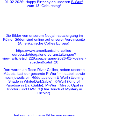
01.02.2026: Happy Birthday an unseren
B-Wurf
,
zum 13. Geburtstag!
Die Bilder von unserem Neujahrspaziergang im
Kölner Süden sind online auf unserer Vereinsseite
(Amerikanische Collies Europa):
https://www.amerikanische-collies-
europa.de/de/galerie-veranstaltungen?
view=article&id=229:spaziergang-2026-01-koelner-
sueden&catid=20
Dort waren an Rose River Collies, neben unseren
Mädels, fast der gesamte P-Wurf mit dabei, sowie
noch jeweils ein Rüde aus dem E-Wurf (Evening
Shade in White/DarkSable), K-Wurf (King of
Paradise in DarkSable), M-Wurf (Mystic Opal in
Tricolor) und O-Wurf (One Touch of Mystery in
Tricolor).
Und nun auch neue Bilder von unserer