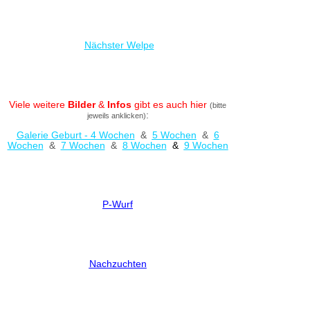
Nächster Welpe
Viele weitere
Bilder
&
Infos
gibt es auch hier
(bitte
:
jeweils anklicken)
Galerie Geburt - 4 Wochen
&
5 Wochen
&
6
Wochen
&
7 Wochen
&
8 Wochen
&
9 Wochen
P-Wurf
Nachzuchten