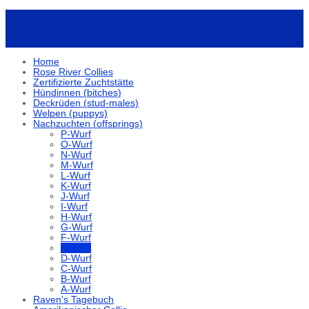
Home
Rose River Collies
Zertifizierte Zuchtstätte
Hündinnen (bitches)
Deckrüden (stud-males)
Welpen (puppys)
Nachzuchten (offsprings)
P-Wurf
O-Wurf
N-Wurf
M-Wurf
L-Wurf
K-Wurf
J-Wurf
I-Wurf
H-Wurf
G-Wurf
F-Wurf
E-Wurf
D-Wurf
C-Wurf
B-Wurf
A-Wurf
Raven's Tagebuch