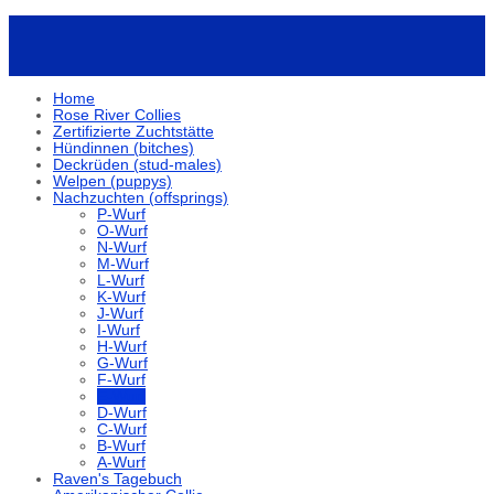
Home
Rose River Collies
Zertifizierte Zuchtstätte
Hündinnen (bitches)
Deckrüden (stud-males)
Welpen (puppys)
Nachzuchten (offsprings)
P-Wurf
O-Wurf
N-Wurf
M-Wurf
L-Wurf
K-Wurf
J-Wurf
I-Wurf
H-Wurf
G-Wurf
F-Wurf
E-Wurf
D-Wurf
C-Wurf
B-Wurf
A-Wurf
Raven's Tagebuch