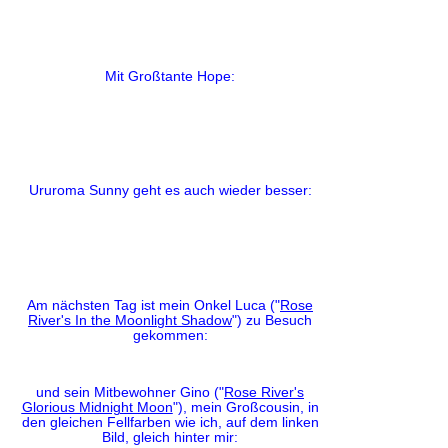
Mit Großtante Hope:
Ururoma Sunny geht es auch wieder besser:
Am nächsten Tag ist mein Onkel Luca ("
Rose
River's In the Moonlight Shadow
") zu Besuch
gekommen:
und sein Mitbewohner Gino ("
Rose River's
Glorious Midnight Moon
"), mein Großcousin, in
den gleichen Fellfarben wie ich, auf dem linken
Bild, gleich hinter mir: