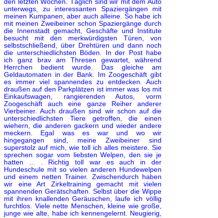
den letzten Wochen. Täglich sind wir mit dem Auto
unterwegs, zu interessanten Spaziergängen mit
meinen Kumpanen, aber auch alleine. So habe ich
mit meinen Zweibeiner schon Spaziergänge durch
die Innenstadt gemacht, Geschäfte und Institute
besucht mit den merkwürdigsten Türen, von
selbstschließend, über Drehtüren und dann noch
die unterschiedlichsten Böden. In der Post habe
ich ganz brav am Thresen gewartet, während
Herrchen bedient wurde. Das gleiche am
Geldautomaten in der Bank. Im Zoogeschäft gibt
es immer viel spannendes zu entdecken. Auch
draußen auf den Parkplätzen ist immer was los mit
Einkaufswagen, rangierenden Autos, vorm
Zoogeschäft auch eine ganze Reiher anderer
Vierbeiner. Auch draußen sind wir schon auf die
unterschiedlichsten Tiere getroffen, die einen
wiehern, die anderen gackern und wieder andere
meckern. Egal was es war und wo wir
hingegangen sind, meine Zweibeiner sind
superstolz auf mich, wie toll ich alles meistere. Sie
sprechen sogar vom liebsten Welpen, den sie je
hatten ... . Richtig toll war es auch in der
Hundeschule mit so vielen anderen Hundewelpen
und einem netten Trainer. Zwischendurch haben
wir eine Art Zirkeltraining gemacht mit vielen
spannenden Gerätschaften. Selbst über die Wippe
mit ihren knallenden Geräuschen, laufe ich völlig
furchtlos. Viele nette Menschen, kleine wie große,
junge wie alte, habe ich kennengelernt. Neugierig,