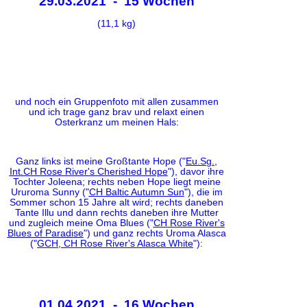
29.03.2021 - 15 Wochen
(11,1 kg)
und noch ein Gruppenfoto mit allen zusammen
und ich trage ganz brav und relaxt einen
Osterkranz um meinen Hals:
Ganz links ist meine Großtante Hope ("
Eu.Sg.,
Int.CH Rose River's Cherished Hope
"), davor ihre
Tochter Joleena; rechts neben Hope liegt meine
Ururoma Sunny ("
CH Baltic Autumn Sun
"), die im
Sommer schon 15 Jahre alt wird; rechts daneben
Tante Illu und dann rechts daneben ihre Mutter
und zugleich meine Oma Blues ("
CH Rose River's
Blues of Paradise
") und ganz rechts Uroma Alasca
("
GCH, CH Rose River's Alasca White
"):
01.04.2021 - 16 Wochen