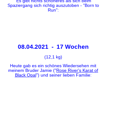
Es gibt nichts schöneres als sich beim
Spaziergang sich richtig auszutoben - "Born to
Run":
08.04.2021 - 17 Wochen
(12,1 kg)
Heute gab es ein schönes Wiedersehen mit
meinem Bruder Jamie ("
Rose River's Karat of
Black Opal
") und seiner lieben Familie: