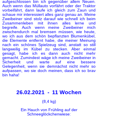
aufgeschlossen bin ich gegenüber allem Neuen.
Auch wenn das Müllauto vorfährt oder der Traktor
vorbeifährt, dann laufe ich gleich zum Zaun und
schaue mir interessiert alles ganz genau an. Meine
Zweibeiner sind stolz darauf wie schnell ich beim
Zusammenleben mit ihnen alles lerne und
begreife. Auch wenn meine Zweibeiner mich
zwischendurch mal bremsen müssen, wie heute,
wo ich aus dem schön bepflanzten Blumenkübel,
die Elemente entfernt habe, die meiner Meinung
nach ein schönes Spielzeug sind, anstatt so still
langweilig im Kübel zu stecken. Aber einmal
gesagt, habe ich es dann auch nicht mehr
gemacht. Zumindest wäge ich meine Zweibeiner in
Sicherheit und warte auf eine bessere
Gelegenheit, wenn sie demnächst nicht mehr so
aufpassen, wo sie doch meinen, dass ich so brav
bin haha!
26.02.2021 - 11 Wochen
(8,4 kg)
Ein Hauch von Frühling auf der
Schneeglöckchenwiese: