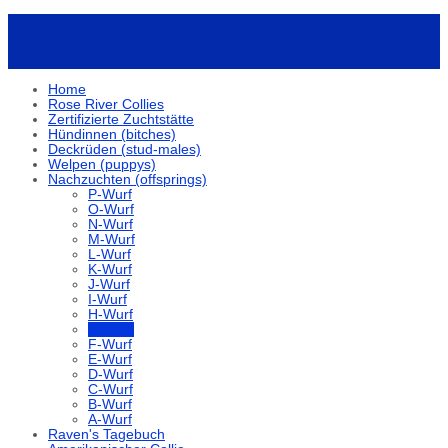
Home
Rose River Collies
Zertifizierte Zuchtstätte
Hündinnen (bitches)
Deckrüden (stud-males)
Welpen (puppys)
Nachzuchten (offsprings)
P-Wurf
O-Wurf
N-Wurf
M-Wurf
L-Wurf
K-Wurf
J-Wurf
I-Wurf
H-Wurf
G-Wurf
F-Wurf
E-Wurf
D-Wurf
C-Wurf
B-Wurf
A-Wurf
Raven's Tagebuch