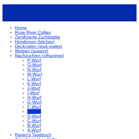
Home
Rose River Collies
Zertifizierte Zuchtstätte
Hündinnen (bitches)
Deckrüden (stud-males)
Welpen (puppys)
Nachzuchten (offsprings)
P-Wurf
O-Wurf
N-Wurf
M-Wurf
L-Wurf
K-Wurf
J-Wurf
I-Wurf
H-Wurf
G-Wurf
F-Wurf
E-Wurf
D-Wurf
C-Wurf
B-Wurf
A-Wurf
Raven's Tagebuch