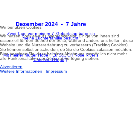
Dezember 2024 - 7 Jahre
Wir benutzen Cookies
Zwei Tage vor meinem 7. Geburtstag habe ich
Wir nutzen Cookies auf unserer Website. Einige von ihnen sind
meine Züchterfamilie besucht:
essenziell für den Betrieb der Seite, während andere uns helfen, diese
Website und die Nutzererfahrung zu verbessern (Tracking Cookies).
Sie können selbst entscheiden, ob Sie die Cookies zulassen möchten.
Bitte beachten Sie, dass bei einer Ablehnung womöglich nicht mehr
Mit meiner Mutter Hope ("
Eu.Sg., CH Rose River's
alle Funktionalitäten der Seite zur Verfügung stehen.
Cherished Hope
"):
Akzeptieren
Weitere Informationen
|
Impressum