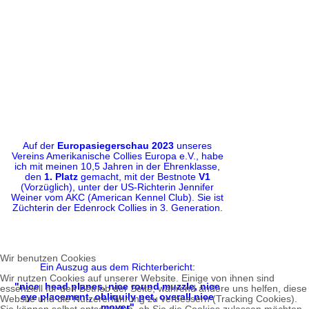
Auf der
Europasiegerschau 2023
unseres
Vereins Amerikanische Collies Europa e.V., habe
ich mit meinen 10,5 Jahren in der Ehrenklasse,
den
1. Platz
gemacht, mit der Bestnote
V1
(Vorzüglich), unter der US-Richterin Jennifer
Weiner vom AKC (American Kennel Club). Sie ist
Züchterin der Edenrock Collies in 3. Generation.
Wir benutzen Cookies
Ein Auszug aus dem Richterbericht:
Wir nutzen Cookies auf unserer Website. Einige von ihnen sind
"nice head planes, nice round muzzle, nice
essenziell für den Betrieb der Seite, während andere uns helfen, diese
eye placement, obliquily pet, overall nice
Website und die Nutzererfahrung zu verbessern (Tracking Cookies).
mover"