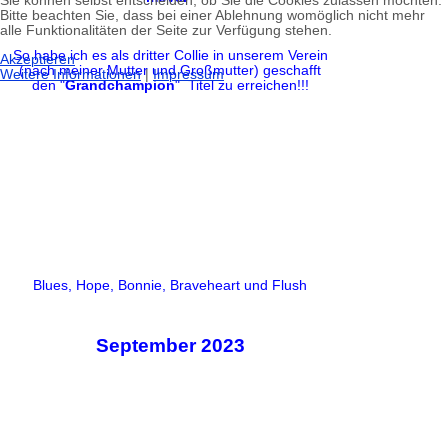
Sie können selbst entscheiden, ob Sie die Cookies zulassen möchten.
Bitte beachten Sie, dass bei einer Ablehnung womöglich nicht mehr
alle Funktionalitäten der Seite zur Verfügung stehen.
So habe ich es als dritter Collie in unserem Verein
Akzeptieren
(nach meiner Mutter und Großmutter) geschafft
Weitere Informationen
|
Impressum
den "
Grandchampion
" Titel zu erreichen!!!
Blues, Hope, Bonnie, Braveheart und Flush
September 2023