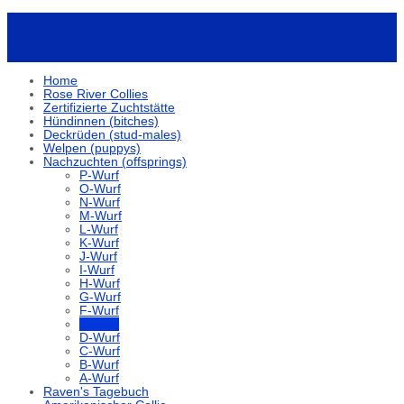
Home
Rose River Collies
Zertifizierte Zuchtstätte
Hündinnen (bitches)
Deckrüden (stud-males)
Welpen (puppys)
Nachzuchten (offsprings)
P-Wurf
O-Wurf
N-Wurf
M-Wurf
L-Wurf
K-Wurf
J-Wurf
I-Wurf
H-Wurf
G-Wurf
F-Wurf
E-Wurf
D-Wurf
C-Wurf
B-Wurf
A-Wurf
Raven's Tagebuch