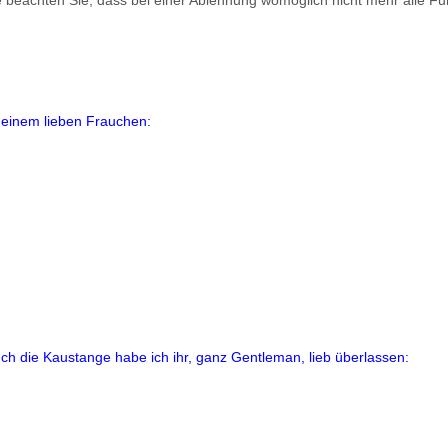
 beachten Sie, dass bei einer Ablehnung womöglich nicht mehr alle Fun
einem lieben Frauchen:
ch die Kaustange habe ich ihr, ganz Gentleman, lieb überlassen: