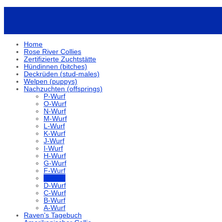
Home
Rose River Collies
Zertifizierte Zuchtstätte
Hündinnen (bitches)
Deckrüden (stud-males)
Welpen (puppys)
Nachzuchten (offsprings)
P-Wurf
O-Wurf
N-Wurf
M-Wurf
L-Wurf
K-Wurf
J-Wurf
I-Wurf
H-Wurf
G-Wurf
F-Wurf
E-Wurf
D-Wurf
C-Wurf
B-Wurf
A-Wurf
Raven's Tagebuch