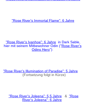
"Rose River's Immortal Flame": 6 Jahre
"Rose River's Ivanhoe": 6 Jahre
in Dark Sable,
hier mit seinem Mitbewohner Odin ("
Rose River's
Odins Hero
"):
"Rose River's Illumination of Paradise": 5 Jahre
(Fortsetzung folgt in Kürze)
"Rose River's Joleena": 5,5 Jahre
&
"Rose
River's Joleena": 6 Jahre