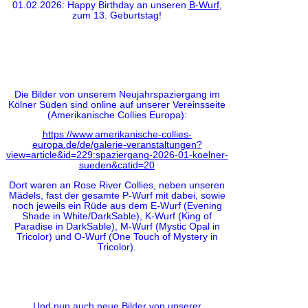
01.02.2026: Happy Birthday an unseren
B-Wurf
,
zum 13. Geburtstag!
Die Bilder von unserem Neujahrspaziergang im
Kölner Süden sind online auf unserer Vereinsseite
(Amerikanische Collies Europa):
https://www.amerikanische-collies-
europa.de/de/galerie-veranstaltungen?
view=article&id=229:spaziergang-2026-01-koelner-
sueden&catid=20
Dort waren an Rose River Collies, neben unseren
Mädels, fast der gesamte P-Wurf mit dabei, sowie
noch jeweils ein Rüde aus dem E-Wurf (Evening
Shade in White/DarkSable), K-Wurf (King of
Paradise in DarkSable), M-Wurf (Mystic Opal in
Tricolor) und O-Wurf (One Touch of Mystery in
Tricolor).
Und nun auch neue Bilder von unserer