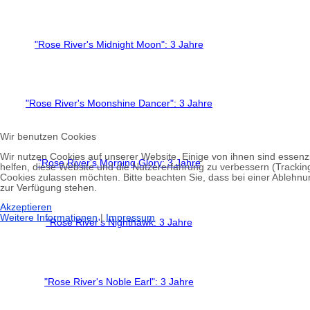
"Rose River's Midnight Moon": 3 Jahre
"Rose River's Moonshine Dancer": 3 Jahre
Wir benutzen Cookies
Wir nutzen Cookies auf unserer Website. Einige von ihnen sind essenzi
"Rose River's Morning Glory: 3 Jahre
helfen, diese Website und die Nutzererfahrung zu verbessern (Tracking
Cookies zulassen möchten. Bitte beachten Sie, dass bei einer Ablehnun
zur Verfügung stehen.
Akzeptieren
Weitere Informationen
|
Impressum
"Rose River's Nighthawk: 3 Jahre
"Rose River's Noble Earl": 3 Jahre