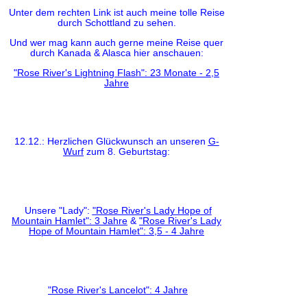
Unter dem rechten Link ist auch meine tolle Reise
durch Schottland zu sehen.
Und wer mag kann auch gerne meine Reise quer
durch Kanada & Alasca hier anschauen:
"Rose River's Lightning Flash": 23 Monate - 2,5
Jahre
12.12.: Herzlichen Glückwunsch an unseren
G-
Wurf
zum 8. Geburtstag:
Unsere "Lady":
"Rose River's Lady Hope of
Mountain Hamlet": 3 Jahre
&
"Rose River's Lady
Hope of Mountain Hamlet": 3,5 - 4 Jahre
"Rose River's Lancelot": 4 Jahre