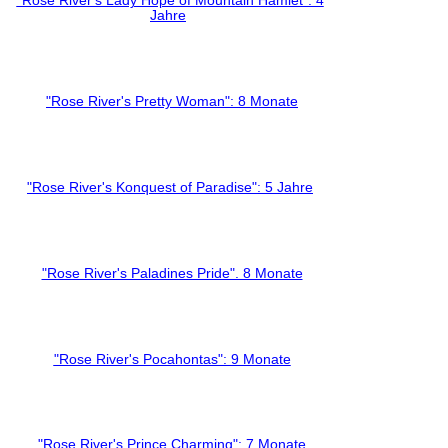
"Rose River's Lady Hope of Mountain Hamlet": 4
Jahre
"Rose River's Pretty Woman": 8 Monate
"Rose River's Konquest of Paradise": 5 Jahre
"Rose River's Paladines Pride". 8 Monate
"Rose River's Pocahontas": 9 Monate
"Rose River's Prince Charming": 7 Monate