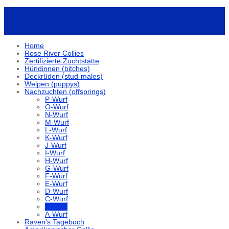
Home
Rose River Collies
Zertifizierte Zuchtstätte
Hündinnen (bitches)
Deckrüden (stud-males)
Welpen (puppys)
Nachzuchten (offsprings)
P-Wurf
O-Wurf
N-Wurf
M-Wurf
L-Wurf
K-Wurf
J-Wurf
I-Wurf
H-Wurf
G-Wurf
F-Wurf
E-Wurf
D-Wurf
C-Wurf
B-Wurf
A-Wurf
Raven's Tagebuch