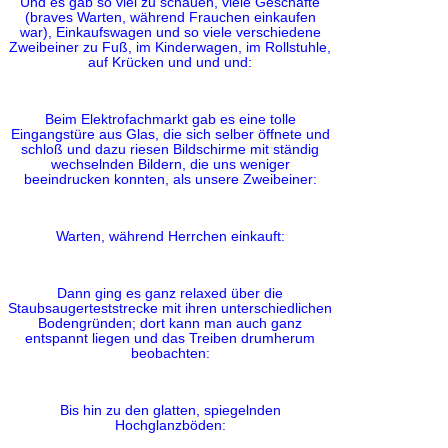
Und es gab so viel zu schauen, viele Geschäfte
(braves Warten, während Frauchen einkaufen
war), Einkaufswagen und so viele verschiedene
Zweibeiner zu Fuß, im Kinderwagen, im Rollstuhle,
auf Krücken und und und:
Beim Elektrofachmarkt gab es eine tolle
Eingangstüre aus Glas, die sich selber öffnete und
schloß und dazu riesen Bildschirme mit ständig
wechselnden Bildern, die uns weniger
beeindrucken konnten, als unsere Zweibeiner:
Warten, während Herrchen einkauft:
Dann ging es ganz relaxed über die
Staubsaugerteststrecke mit ihren unterschiedlichen
Bodengründen; dort kann man auch ganz
entspannt liegen und das Treiben drumherum
beobachten:
Bis hin zu den glatten, spiegelnden
Hochglanzböden: