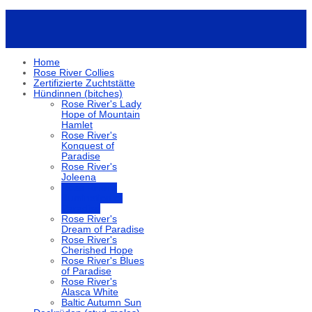
Home
Rose River Collies
Zertifizierte Zuchtstätte
Hündinnen (bitches)
Rose River's Lady
Hope of Mountain
Hamlet
Rose River's
Konquest of
Paradise
Rose River's
Joleena
Rose River's
Illumination of
Paradise
Rose River's
Dream of Paradise
Rose River's
Cherished Hope
Rose River's Blues
of Paradise
Rose River's
Alasca White
Baltic Autumn Sun