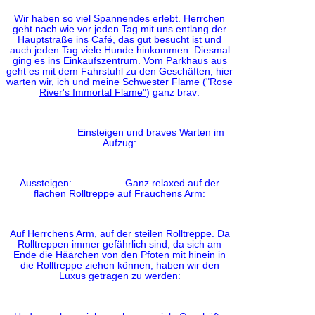
Wir haben so viel Spannendes erlebt. Herrchen
geht nach wie vor jeden Tag mit uns entlang der
Hauptstraße ins Café, das gut besucht ist und
auch jeden Tag viele Hunde hinkommen. Diesmal
ging es ins Einkaufszentrum. Vom Parkhaus aus
geht es mit dem Fahrstuhl zu den Geschäften, hier
warten wir, ich und meine Schwester Flame (
"
Rose
River's Immortal Flame
"
) ganz brav:
Einsteigen und braves Warten im
Aufzug:
Aussteigen: Ganz relaxed auf der
flachen Rolltreppe auf Frauchens Arm:
Auf Herrchens Arm, auf der steilen Rolltreppe. Da
Rolltreppen immer gefährlich sind, da sich am
Ende die Häärchen von den Pfoten mit hinein in
die Rolltreppe ziehen können, haben wir den
Luxus getragen zu werden: