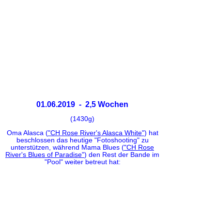
01.06.2019 - 2,5 Wochen
(1430g)
Oma Alasca (
"
CH Rose River's Alasca White
"
) hat
beschlossen das heutige "Fotoshooting" zu
unterstützen, während Mama Blues (
"
CH Rose
River's Blues of Paradise
"
) den Rest der Bande im
"Pool" weiter betreut hat: